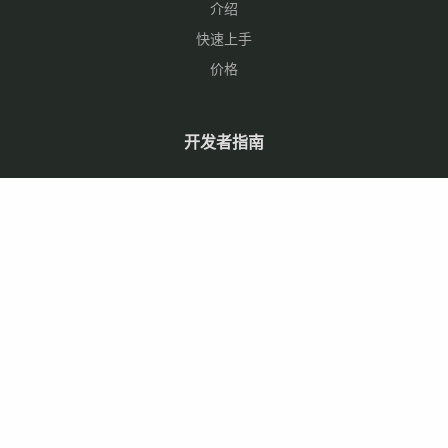
介绍
快速上手
价格
开发者指南
使用文档
Github 仓库
问题反馈
公司
关于
新闻报道
客户