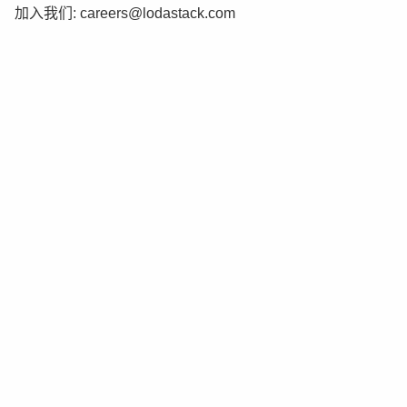
加入我们:
careers@lodastack.com