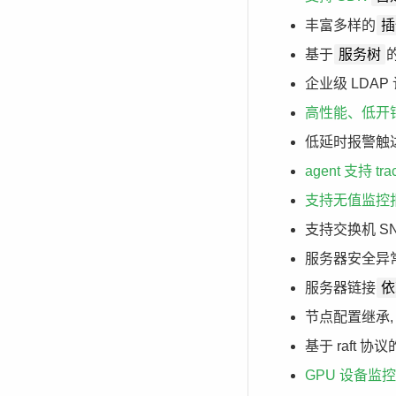
插
丰富多样的
服务树
基于
企业级 LDA
高性能、低开销
低延时报警触
agent 支持 tr
支持无值监控
支持交换机 S
服务器安全异
依
服务器链接
节点配置继承,
基于 raft 
GPU 设备监