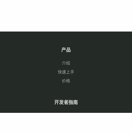
产品
介绍
快速上手
价格
开发者指南
使用文档
Github 仓库